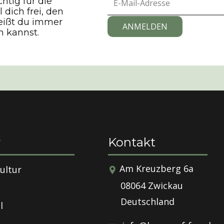
htig für die
 dich frei, den
eißt du immer
ANMELDEN
n kannst.
r
Kontakt
​​​Am Kreuzberg 6a
ultur
08064 Zwickau
Deutschland
l