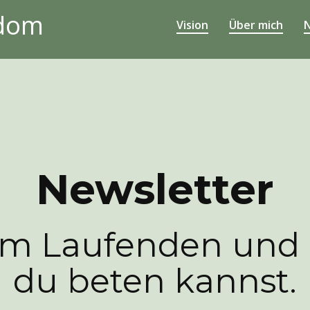
edom
Vision
Über mich
N
Newsletter
em Laufenden und 
du beten kannst.