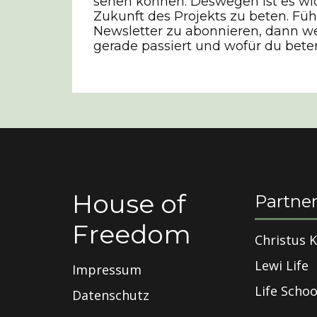
sehen können. Deswegen ist es wic
Zukunft des Projekts zu beten. Fühl
Newsletter zu abonnieren, dann w
gerade passiert und wofür du bete
House of
Partne
Freedom
Christus K
Lewi Life
Impressum
Life Schoo
Datenschutz